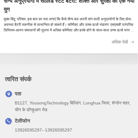
सैन्य अनुप्रयोगों में सॉलिड स्टेट बैटरी: शक्ति और सुरक्षा का एक नया
युग
मुख्य बिंदु: परिचय: इस बात का पता लगाएं कि कैसे सैन्य बल अपनी मांग वाली अनुप्रयोगों के लिए ठोस-
अवस्था बैटरी तकनीक से लाभान्वित हो सकते हैं। कॉम्पैक्ट और उच्च-ऊर्जा भंडारण: एसएसबी पारंपरिक
लिथियम-आयन समाधानों की तुलना में अधिक कॉम्पैक्ट और हल्के होने के साथ-साथ उच्च ऊर्जा घनत्व
प्रदान कर सकते हैं। सु...
अधिक देखें
त्वरित संपर्क
पता
B1127, YousongTechnology बिल्डिंग, Longhua जिला, शेन्ज़ेन शहर,
चीन के डोंगहुआन रोड
टेलीफोन
13926595297--13926595297