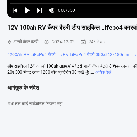
Loaded
:
0%
0:00
/
0:00
Play
Play
Play
Mute
Current
Duration
next
next
12V 100ah RV कैंपर बैटरी डीप साइकिल Lifepo4 कारवां
Time
आरवी कैंपर बैटरी
2024-12-03
745 विचार
#
200Ah RV LiFePo4 बैटरी
#
RV LiFePo4 बैटरी 350x312x190mm
#
डीप साइकिल 12वी कारवां 100ah लाइफपो4 बैटरी आरवी कैंपर बैटरी लिथियम आयरन फॉस
20ए 300 मिनट ऊर्जा 1280 कौन प्रतिरोध 30 एमΩ @ ....
अधिक देखें
आगंतुक के संदेश
अभी तक कोई सार्वजनिक टिप्पणी नहीं