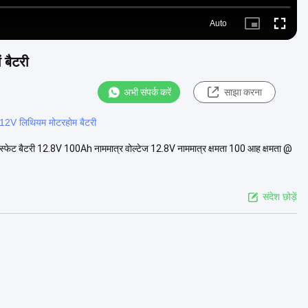
Auto
Picture-
Fullscre
in-
Picture
 बैटरी
अभी संपर्क करें
साझा करना
12V लिथियम मोटरहोम बैटरी
्फेट बैटरी 12.8V 100Ah नाममात्र वोल्टेज 12.8V नाममात्र क्षमता 100 आह क्षमता @
संदेश छोड़ें