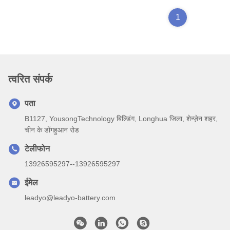
1
त्वरित संपर्क
पता
B1127, YousongTechnology बिल्डिंग, Longhua जिला, शेन्ज़ेन शहर,
चीन के डोंगहुआन रोड
टेलीफोन
13926595297--13926595297
ईमेल
leadyo@leadyo-battery.com