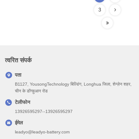
3
त्वरित संपर्क
पता
B1127, YousongTechnology बिल्डिंग, Longhua जिला, शेन्ज़ेन शहर,
चीन के डोंगहुआन रोड
टेलीफोन
13926595297--13926595297
ईमेल
leadyo@leadyo-battery.com