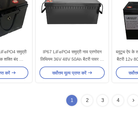
FePO4 समुद्री
IP67 LiFePO4 समुद्री नाव प्रणोदन
ब्लूटूथ ऐप के
बक शक्ति बंद स्विच
लिथियम 36V 48V 50Ah बैटरी पावर बंद
बैटरी 12v 8
थ
चुंबक के साथ स्विच
ाप्त करें
सर्वोत्तम मूल्य प्राप्त करें
सर्वोत्
1
2
3
4