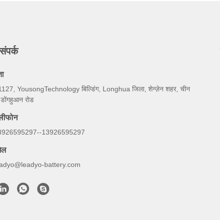
संपर्क
ता
127, YousongTechnology बिल्डिंग, Longhua जिला, शेन्ज़ेन शहर, चीन
 डोंगहुआन रोड
ेलीफोन
3926595297--13926595297
ेल
eadyo@leadyo-battery.com