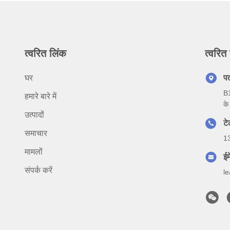
त्वरित लिंक
त्वरित 
घर
प
B1
हमारे बारे में
के
उत्पादों
ट
समाचार
1
मामलों
ईम
संपर्क करें
l