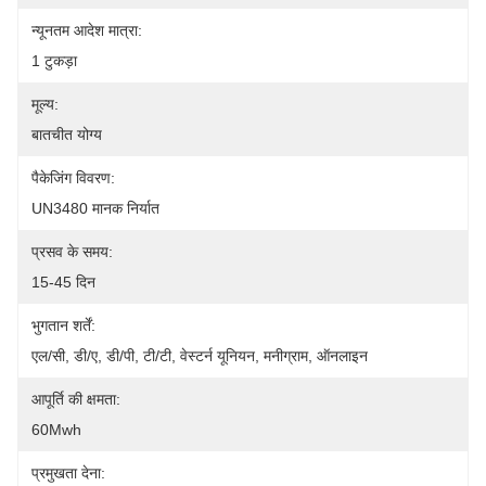
न्यूनतम आदेश मात्रा:
1 टुकड़ा
मूल्य:
बातचीत योग्य
पैकेजिंग विवरण:
UN3480 मानक निर्यात
प्रसव के समय:
15-45 दिन
भुगतान शर्तें:
एल/सी, डी/ए, डी/पी, टी/टी, वेस्टर्न यूनियन, मनीग्राम, ऑनलाइन
आपूर्ति की क्षमता:
60Mwh
प्रमुखता देना: