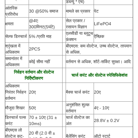
डब्ल्यू * एच
)
आंतरिक
30 @50% समाज
मामले का प्रकार
पेट
प्रतिरोध
@4ए:
सेल प्रकार /
क्षमता
LiFePO4
300मिनट(5घंटे)
रसायन विज्ञान
एलसीडी या ब्लूटूथ
सेल्फ डिस्चार्ज
5% /प्रति माह
ऐच्छिक
फ़ंक्शन
श्रृंखला में
बीएमएस: कम वोल्टेज, उच्च वोल्टेज, तापमान
2PCS
अधिकतम
से अधिक,
समानांतर में
कोई सीमा नहीं
वर्तमान से अधिक, शॉर्ट-सर्किट सुरक्षा। आदि
अधिकतम
निर्वहन वर्तमान और वोल्टेज
चार्ज करंट और वोल्टेज स्पेसिफिकेशंस
निर्दिष्टीकरण
अधिकतम
निरंतर निर्वहन
20ए
मैक्स चार्ज करंट
20ए
वर्तमान
अनुशंसित शुल्क
मौजूदा शिखर
50ए
4ए - 10ए
वर्तमान
डिस्चार्ज पल्स
70 ± 10ए
(
31 ±
चार्ज वोल्टेज का
28.8V ± 0.2V
करंट
10ms)
अंत
बीएमएस लो
20 वी (2.0 वी ±
वोल्टेज कट-
बैलेंसिंग करंट
ऑटो स्टार्ट