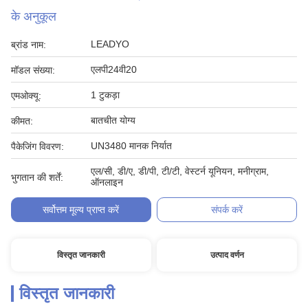
के अनुकूल
LEADYO
ब्रांड नाम:
एलपी24वी20
मॉडल संख्या:
1 टुकड़ा
एमओक्यू:
बातचीत योग्य
कीमत:
UN3480 मानक निर्यात
पैकेजिंग विवरण:
एल/सी, डी/ए, डी/पी, टी/टी, वेस्टर्न यूनियन, मनीग्राम,
भुगतान की शर्तें:
ऑनलाइन
सर्वोत्तम मूल्य प्राप्त करें
संपर्क करें
विस्तृत जानकारी
उत्पाद वर्णन
विस्तृत जानकारी