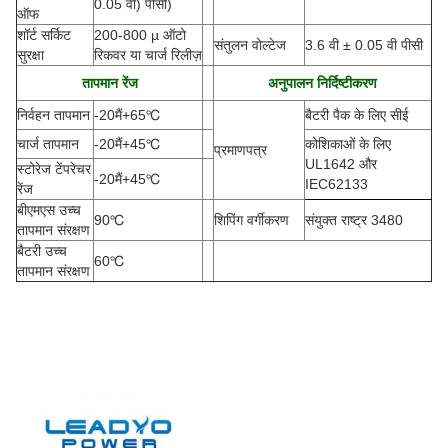
0.05 वी) पीसी)
ऑफ
शॉर्ट सर्किट
200-800 µ ऑटो
संतुलन वोल्टेज
3.6 वी ± 0.05 वी पीसी
सुरक्षा
रिकवर या चार्ज रिलीज़
तापमान रेंज
अनुपालन निर्दिष्टीकरण
निर्वहन तापमान
-20
मैं
+65
℃
बैटरी पैक के लिए सीई
चार्ज तापमान
-20
मैं
+45
℃
कोशिकाओं के लिए
प्रमाणपत्र
UL1642 और
स्टोरेज टेंपरेचर
-20
मैं
+45
℃
IEC62133
रेंज
बीएमएस उच्च
90
℃
शिपिंग वर्गीकरण
संयुक्त राष्ट्र 3480
तापमान संरक्षण
बैटरी उच्च
60
℃
तापमान संरक्षण