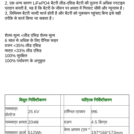
2, एक अन्य कारण LiFePO4 बैटरी लीड-एसिड बैटरी की तुलना में अधिक रनटाइम
प्रदान करती है, यह है कि बैटरी के जीवन पर क्षमता में गिरावट धीमी और न्यूनतम है।
3, लिथियम बैटरी जल्दी चार्ज होती है और बैटरी को नुकसान पहुंचाए बिना इसे सही
तरीके से चार्ज किया जा सकता है।
शेल्फ मूल्य <लीड एसिड शेल्फ मूल्य
6 साल से अधिक के लिए दैनिक चक्र
वजन <35% लीड एसिड
मात्रा <33% लीड एसिड
100% सुरक्षित
100% पर्यावरण के अनुकूल
विद्युत निर्दिष्टीकरण
यांत्रिक निर्दिष्टीकरण
नाममात्र
25.6V
टर्मिनल प्रकार
एम6
वोल्टेज
नाममात्र क्षमता
20आह
वज़न
4.5 किग्रा
केस आयाम (एल *
नाममात्र ऊर्जा
512Wh
197*166*173mm