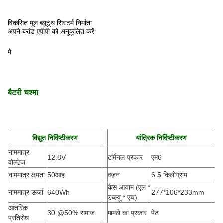
विकसित मूल ब्लूटूथ सिस्टर्म निर्माता
अपने ब्रांड एपीपी को अनुकूलित करें
मैं
बैटरी चश्मा
विद्युत निर्दिष्टीकरण
यांत्रिक निर्दिष्टीकरण
नाममात्र
12.8V
टर्मिनल प्रकार
एम6
वोल्टेज
नाममात्र क्षमता
50आह
वज़न
6.5 किलोग्राम
केस आयाम (एल *
नाममात्र ऊर्जा
640Wh
277*106*233mm
डब्ल्यू * एच
)
आंतरिक
30 @50% समाज
मामले का प्रकार
पेट
प्रतिरोध