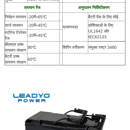
तापमान रेंज
अनुपालन निर्दिष्टीकरण
निर्वहन तापमान
-20
मैं
+65
℃
बैटरी पैक के लिए सीई
चार्ज तापमान
-20
मैं
+45
℃
कोशिकाओं के लिए
प्रमाणपत्र
UL1642 और
स्टोरेज टेंपरेचर
-20
मैं
+45
℃
IEC62133
रेंज
बीएमएस उच्च
90
℃
शिपिंग वर्गीकरण
संयुक्त राष्ट्र 3480
तापमान संरक्षण
बैटरी उच्च
60
℃
तापमान संरक्षण