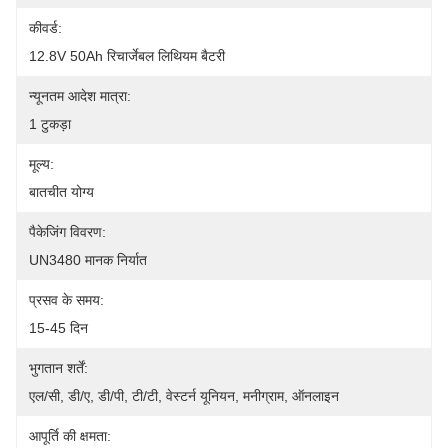
कीवर्ड:
12.8V 50Ah रिचार्जेबल लिथियम बैटरी
न्यूनतम आदेश मात्रा:
1 टुकड़ा
मूल्य:
बातचीत योग्य
पैकेजिंग विवरण:
UN3480 मानक निर्यात
प्रसव के समय:
15-45 दिन
भुगतान शर्तें:
एल/सी, डी/ए, डी/पी, टी/टी, वेस्टर्न यूनियन, मनीग्राम, ऑनलाइन
आपूर्ति की क्षमता: