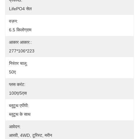
प्रकोष्ठों:
LifePO4 सेल
वज़न:
6.5 किलोग्राम
आकार आकार::
277*106*223
निरंतर चालू:
50ए
प्लस करंट:
100ए/5एस
ब्लूटूथ एपीपी:
ब्लूटूथ के साथ
आवेदन:
आरवी, 4WD, टूरिस्ट, मरीन