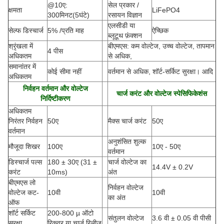
@10ए:
सेल प्रकार /
क्षमता
LiFePO4
300मिनट(5घंटे)
रसायन विज्ञान
एलसीडी या
सेल्फ डिस्चार्ज
5% /प्रति माह
ऐच्छिक
ब्लूटूथ फ़ंक्शन
श्रृंखला में
बीएमएस: कम वोल्टेज, उच्च वोल्टेज, तापमान
4 पीस
अधिकतम
से अधिक,
समानांतर में
कोई सीमा नहीं
वर्तमान से अधिक, शॉर्ट-सर्किट सुरक्षा। आदि
अधिकतम
निर्वहन वर्तमान और वोल्टेज
चार्ज करंट और वोल्टेज स्पेसिफिकेशंस
निर्दिष्टीकरण
अधिकतम
निरंतर निर्वहन
50ए
मैक्स चार्ज करंट
50ए
वर्तमान
अनुशंसित शुल्क
मौजूदा शिखर
100ए
10ए - 50ए
वर्तमान
डिस्चार्ज पल्स
180 ± 30ए
(
31 ±
चार्ज वोल्टेज का
14.4V ± 0.2V
करंट
10ms)
अंत
बीएमएस लो
निर्वहन वोल्टेज
वोल्टेज कट-
10वी
10वी
का अंत
ऑफ
शॉर्ट सर्किट
200-800 µ ऑटो
संतुलन वोल्टेज
3.6 वी ± 0.05 वी पीसी
सुरक्षा
रिकवर या चार्ज रिलीज़