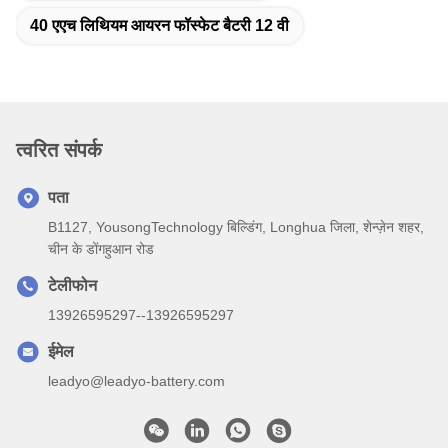
40 एएच लिथियम आयरन फॉस्फेट बैटरी 12 वी
त्वरित संपर्क
पता
B1127, YousongTechnology बिल्डिंग, Longhua जिला, शेन्ज़ेन शहर,
चीन के डोंगहुआन रोड
टेलीफोन
13926595297--13926595297
ईमेल
leadyo@leadyo-battery.com