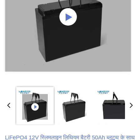
LiFePO4 12V स्लिमलाइन लिथियम बैटरी 50Ah ब्लूटूथ के साथ