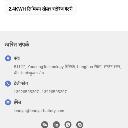
2.4KWH लिथियम सोलर स्टोरेज बैटरी
त्वरित संपर्क
पता
B1127, YousongTechnology बिल्डिंग, Longhua जिला, शेन्ज़ेन शहर,
चीन के डोंगहुआन रोड
टेलीफोन
13926595297--13926595297
ईमेल
leadyo@leadyo-battery.com