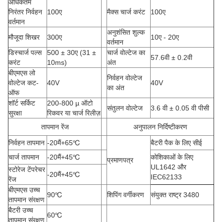
अधिकतम
निरंतर निर्वहन
100ए
मैक्स चार्ज करंट
100ए
वर्तमान
अनुशंसित शुल्क
मौजूदा शिखर
300ए
10ए - 20ए
वर्तमान
डिस्चार्ज पल्स
500 ± 30ए
(
31 ±
चार्ज वोल्टेज का
57.6वी ± 0.2वी
करंट
10ms)
अंत
बीएमएस लो
निर्वहन वोल्टेज
वोल्टेज कट-
40V
40V
का अंत
ऑफ
शॉर्ट सर्किट
200-800 µ ऑटो
संतुलन वोल्टेज
3.6 वी ± 0.05 वी पीसी
सुरक्षा
रिकवर या चार्ज रिलीज़
तापमान रेंज
अनुपालन निर्दिष्टीकरण
निर्वहन तापमान
-20
मैं
+65
℃
बैटरी पैक के लिए सीई
चार्ज तापमान
-20
मैं
+45
℃
कोशिकाओं के लिए
प्रमाणपत्र
UL1642 और
स्टोरेज टेंपरेचर
-20
मैं
+45
℃
IEC62133
रेंज
बीएमएस उच्च
90
℃
शिपिंग वर्गीकरण
संयुक्त राष्ट्र 3480
तापमान संरक्षण
बैटरी उच्च
60
℃
तापमान संरक्षण