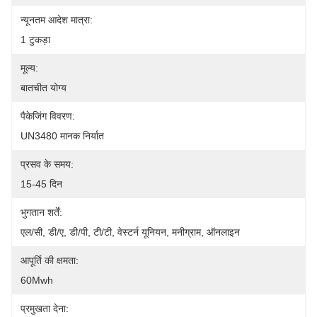
न्यूनतम आदेश मात्रा:
1 टुकड़ा
मूल्य:
बातचीत योग्य
पैकेजिंग विवरण:
UN3480 मानक निर्यात
प्रसव के समय:
15-45 दिन
भुगतान शर्तें:
एल/सी, डी/ए, डी/पी, टी/टी, वेस्टर्न यूनियन, मनीग्राम, ऑनलाइन
आपूर्ति की क्षमता:
60Mwh
प्रमुखता देना: