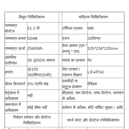
विद्युत निर्दिष्टीकरण
यांत्रिक निर्दिष्टीकरण
नाममात्र
51.2 वी
टर्मिनल प्रकार
एम8
वोल्टेज
नाममात्र क्षमता
50आह
वज़न
26किग्रा
केस आयाम (एल *
नाममात्र ऊर्जा
2560Wh
525*234*220mm
डब्ल्यू * एच
)
आंतरिक
30 @50% समाज
मामले का प्रकार
पेट
प्रतिरोध
@10ए:
सेल प्रकार /
क्षमता
LiFePO4
300मिनट(5घंटे)
रसायन विज्ञान
एलसीडी या
सेल्फ डिस्चार्ज
5% /प्रति माह
ऐच्छिक
ब्लूटूथ फ़ंक्शन
श्रृंखला में
बीएमएस: कम वोल्टेज, उच्च वोल्टेज, तापमान
नहीं
अधिकतम
से अधिक,
समानांतर में
कोई सीमा नहीं
वर्तमान से अधिक, शॉर्ट-सर्किट सुरक्षा। आदि
अधिकतम
निर्वहन वर्तमान और वोल्टेज
चार्ज करंट और वोल्टेज स्पेसिफिकेशंस
निर्दिष्टीकरण