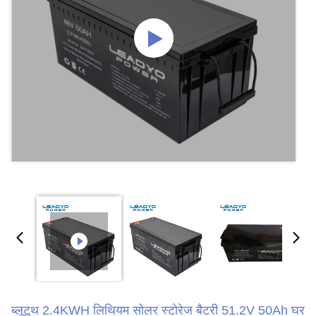
ब्लूटूथ 2.4KWH लिथियम सोलर स्टोरेज बैटरी 51.2V 50Ah घर