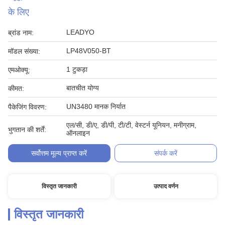
के लिए
LEADYO
ब्रांड नाम:
LP48V050-BT
मॉडल संख्या:
1 टुकड़ा
एमओक्यू:
बातचीत योग्य
कीमत:
UN3480 मानक निर्यात
पैकेजिंग विवरण:
एल/सी, डी/ए, डी/पी, टी/टी, वेस्टर्न यूनियन, मनीग्राम,
भुगतान की शर्तें:
ऑनलाइन
सर्वोत्तम मूल्य प्राप्त करें
संपर्क करें
विस्तृत जानकारी
उत्पाद वर्णन
विस्तृत जानकारी