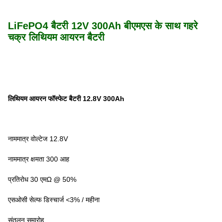
LiFePO4 बैटरी 12V 300Ah बीएमएस के साथ गहरे
चक्र लिथियम आयरन बैटरी
लिथियम आयरन फॉस्फेट बैटरी 12.8V 300Ah
नाममात्र वोल्टेज 12.8V
नाममात्र क्षमता 300 आह
प्रतिरोध 30 एमΩ @ 50%
एसओसी सेल्फ डिस्चार्ज <3% / महीना
संतुलन समारोह