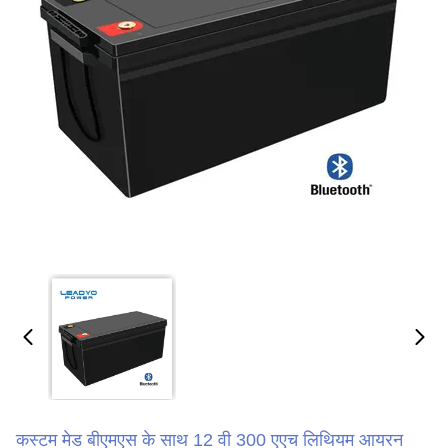
कस्टम मेड बीएमएस के साथ 12 वी 300 एएच लिथियम आयरन