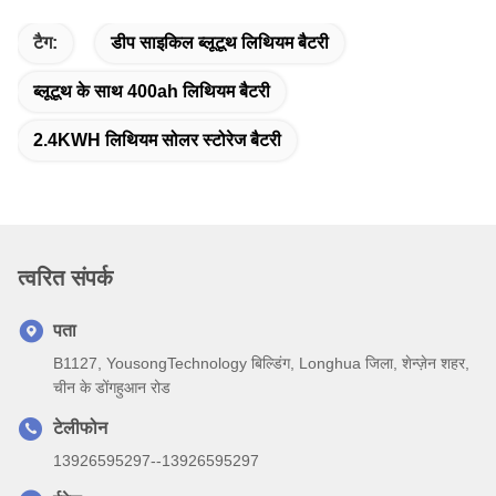
टैग:
डीप साइकिल ब्लूटूथ लिथियम बैटरी
ब्लूटूथ के साथ 400ah लिथियम बैटरी
2.4KWH लिथियम सोलर स्टोरेज बैटरी
त्वरित संपर्क
पता
B1127, YousongTechnology बिल्डिंग, Longhua जिला, शेन्ज़ेन शहर,
चीन के डोंगहुआन रोड
टेलीफोन
13926595297--13926595297