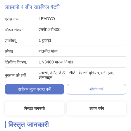
लाइफपो 4 डीप साइकिल बैटरी
LEADYO
ब्रांड नाम:
एलपी12वी300
मॉडल संख्या:
1 टुकड़ा
एमओक्यू:
बातचीत योग्य
कीमत:
UN3480 मानक निर्यात
पैकेजिंग विवरण:
एल/सी, डी/ए, डी/पी, टी/टी, वेस्टर्न यूनियन, मनीग्राम,
भुगतान की शर्तें:
ऑनलाइन
सर्वोत्तम मूल्य प्राप्त करें
संपर्क करें
विस्तृत जानकारी
उत्पाद वर्णन
विस्तृत जानकारी