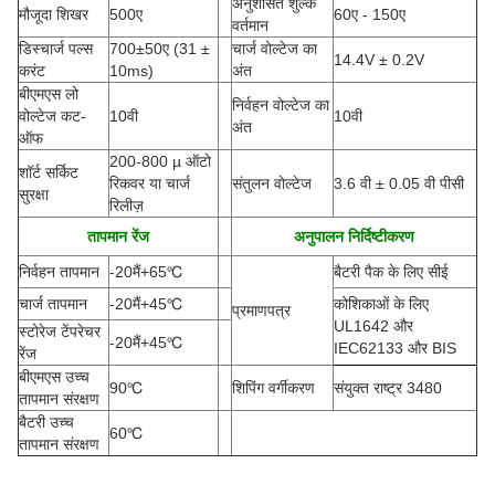
अनुशंसित शुल्क
मौजूदा शिखर
500ए
60ए - 150ए
वर्तमान
डिस्चार्ज पल्स
700±50ए
(
31 ±
चार्ज वोल्टेज का
14.4V ± 0.2V
करंट
10ms)
अंत
बीएमएस लो
निर्वहन वोल्टेज का
वोल्टेज कट-
10वी
10वी
अंत
ऑफ
200-800 µ ऑटो
शॉर्ट सर्किट
रिकवर या चार्ज
संतुलन वोल्टेज
3.6 वी ± 0.05 वी पीसी
सुरक्षा
रिलीज़
तापमान रेंज
अनुपालन निर्दिष्टीकरण
निर्वहन तापमान
-20
मैं
+65
℃
बैटरी पैक के लिए सीई
चार्ज तापमान
-20
मैं
+45
℃
कोशिकाओं के लिए
प्रमाणपत्र
UL1642 और
स्टोरेज टेंपरेचर
-20
मैं
+45
℃
IEC62133 और BIS
रेंज
बीएमएस उच्च
90
℃
शिपिंग वर्गीकरण
संयुक्त राष्ट्र 3480
तापमान संरक्षण
बैटरी उच्च
60
℃
तापमान संरक्षण