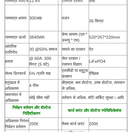
नाममात्र वोल्टेज
12.8V
टर्मिनल प्रकार
एम8
नाममात्र क्षमता
300आह
वज़न
36 किग्रा
केस आयाम (एल *
नाममात्र ऊर्जा
3840Wh
520*267*220mm
डब्ल्यू * एच
)
आंतरिक
30 @50% समाज
मामले का प्रकार
पेट
प्रतिरोध
@ 60A: 300
सेल प्रकार /
क्षमता
LiFePO4
मिनट (5 घंटे)
रसायन विज्ञान
एलसीडी या ब्लूटूथ
सेल्फ डिस्चार्ज
5% /प्रति माह
ऐच्छिक
फ़ंक्शन
श्रृंखला में
बीएमएस: कम वोल्टेज, उच्च वोल्टेज, तापमान
4 पीस
अधिकतम
से अधिक,
समानांतर में
कोई सीमा नहीं
वर्तमान से अधिक, शॉर्ट-सर्किट सुरक्षा। आदि
अधिकतम
निर्वहन वर्तमान और वोल्टेज
चार्ज करंट और वोल्टेज स्पेसिफिकेशंस
निर्दिष्टीकरण
अधिकतम निरंतर
200ए
मैक्स चार्ज करंट
200ए
निर्वहन वर्तमान