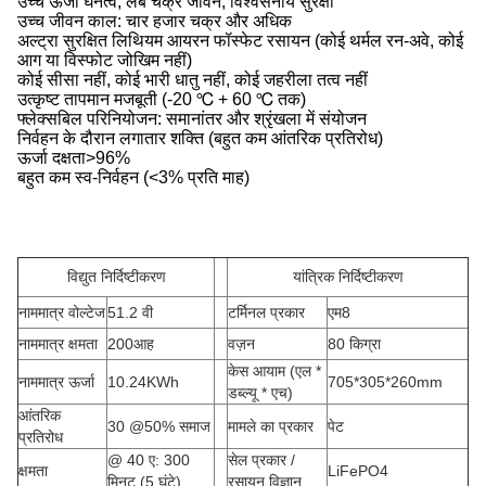
उच्च ऊर्जा घनत्व, लंबे चक्र जीवन, विश्वसनीय सुरक्षा
उच्च जीवन काल: चार हजार चक्र और अधिक
अल्ट्रा सुरक्षित लिथियम आयरन फॉस्फेट रसायन (कोई थर्मल रन-अवे, कोई
आग या विस्फोट जोखिम नहीं)
कोई सीसा नहीं, कोई भारी धातु नहीं, कोई जहरीला तत्व नहीं
उत्कृष्ट तापमान मजबूती (-20 ℃ + 60 ℃ तक)
फ्लेक्सबिल परिनियोजन: समानांतर और श्रृंखला में संयोजन
निर्वहन के दौरान लगातार शक्ति (बहुत कम आंतरिक प्रतिरोध)
ऊर्जा दक्षता>96%
बहुत कम स्व-निर्वहन (<3% प्रति माह)
विद्युत निर्दिष्टीकरण
यांत्रिक निर्दिष्टीकरण
नाममात्र वोल्टेज
51.2 वी
टर्मिनल प्रकार
एम8
नाममात्र क्षमता
200आह
वज़न
80 किग्रा
केस आयाम (एल *
नाममात्र ऊर्जा
10.24KWh
705*305*260mm
डब्ल्यू * एच
)
आंतरिक
30 @50% समाज
मामले का प्रकार
पेट
प्रतिरोध
@ 40 ए: 300
सेल प्रकार /
क्षमता
LiFePO4
मिनट (5 घंटे)
रसायन विज्ञान