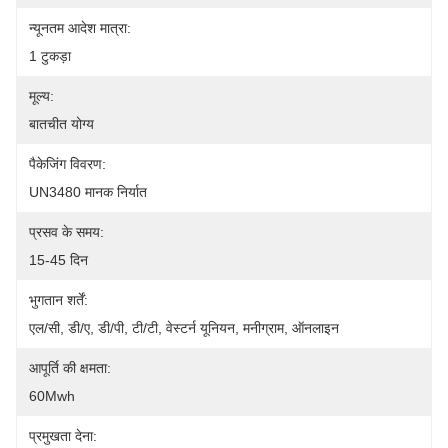
न्यूनतम आदेश मात्रा:
1 टुकड़ा
मूल्य:
बातचीत योग्य
पैकेजिंग विवरण:
UN3480 मानक निर्यात
प्रसव के समय:
15-45 दिन
भुगतान शर्तें:
एल/सी, डी/ए, डी/पी, टी/टी, वेस्टर्न यूनियन, मनीग्राम, ऑनलाइन
आपूर्ति की क्षमता:
60Mwh
प्रमुखता देना: