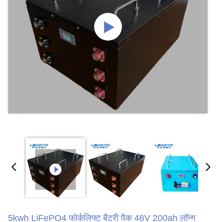
5kwh LiFePO4 फोर्कलिफ्ट बैटरी पैक 48V 200ah लॉन्ग