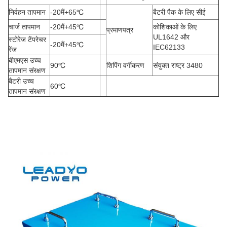
निर्वहन तापमान
-20
मैं
+65
℃
बैटरी पैक के लिए सीई
चार्ज तापमान
-20
मैं
+45
℃
कोशिकाओं के लिए
प्रमाणपत्र
UL1642 और
स्टोरेज टेंपरेचर
-20
मैं
+45
℃
IEC62133
रेंज
बीएमएस उच्च
90
℃
शिपिंग वर्गीकरण
संयुक्त राष्ट्र 3480
तापमान संरक्षण
बैटरी उच्च
60
℃
तापमान संरक्षण