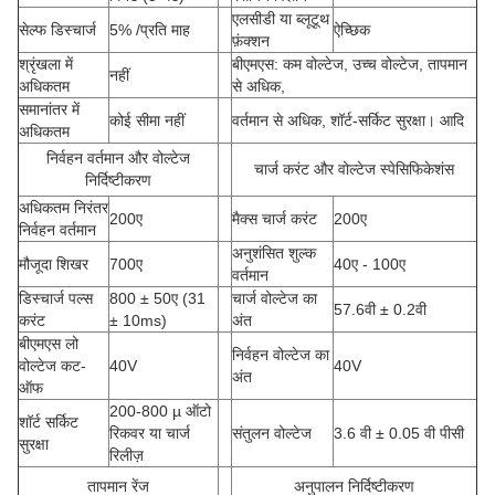
एलसीडी या ब्लूटूथ
सेल्फ डिस्चार्ज
5% /प्रति माह
ऐच्छिक
फ़ंक्शन
श्रृंखला में
बीएमएस: कम वोल्टेज, उच्च वोल्टेज, तापमान
नहीं
अधिकतम
से अधिक,
समानांतर में
कोई सीमा नहीं
वर्तमान से अधिक, शॉर्ट-सर्किट सुरक्षा। आदि
अधिकतम
निर्वहन वर्तमान और वोल्टेज
चार्ज करंट और वोल्टेज स्पेसिफिकेशंस
निर्दिष्टीकरण
अधिकतम निरंतर
200ए
मैक्स चार्ज करंट
200ए
निर्वहन वर्तमान
अनुशंसित शुल्क
मौजूदा शिखर
700ए
40ए - 100ए
वर्तमान
डिस्चार्ज पल्स
800 ± 50ए
(
31
चार्ज वोल्टेज का
57.6वी ± 0.2वी
करंट
± 10ms)
अंत
बीएमएस लो
निर्वहन वोल्टेज का
वोल्टेज कट-
40V
40V
अंत
ऑफ
200-800 µ ऑटो
शॉर्ट सर्किट
रिकवर या चार्ज
संतुलन वोल्टेज
3.6 वी ± 0.05 वी पीसी
सुरक्षा
रिलीज़
तापमान रेंज
अनुपालन निर्दिष्टीकरण