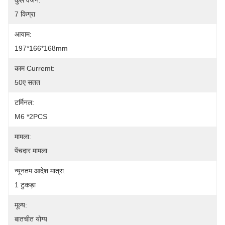
कुल वजन:
7 किग्रा
आयाम:
197*166*168mm
काम Curremt:
50ए सतत
टर्मिनल:
M6 *2PCS
मामला:
पेंचदार मामला
न्यूनतम आदेश मात्रा:
1 टुकड़ा
मूल्य:
बातचीत योग्य