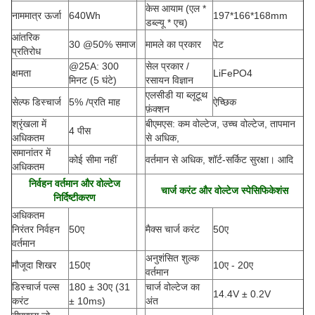
केस आयाम (एल *
नाममात्र ऊर्जा
640Wh
197*166*168mm
डब्ल्यू * एच
)
आंतरिक
30 @50% समाज
मामले का प्रकार
पेट
प्रतिरोध
@25A: 300
सेल प्रकार /
क्षमता
LiFePO4
मिनट (5 घंटे)
रसायन विज्ञान
एलसीडी या ब्लूटूथ
सेल्फ डिस्चार्ज
5% /प्रति माह
ऐच्छिक
फ़ंक्शन
श्रृंखला में
बीएमएस: कम वोल्टेज, उच्च वोल्टेज, तापमान
4 पीस
अधिकतम
से अधिक,
समानांतर में
कोई सीमा नहीं
वर्तमान से अधिक, शॉर्ट-सर्किट सुरक्षा। आदि
अधिकतम
निर्वहन वर्तमान और वोल्टेज
चार्ज करंट और वोल्टेज स्पेसिफिकेशंस
निर्दिष्टीकरण
अधिकतम
निरंतर निर्वहन
50ए
मैक्स चार्ज करंट
50ए
वर्तमान
अनुशंसित शुल्क
मौजूदा शिखर
150ए
10ए - 20ए
वर्तमान
डिस्चार्ज पल्स
180 ± 30ए
(
31
चार्ज वोल्टेज का
14.4V ± 0.2V
करंट
± 10ms)
अंत