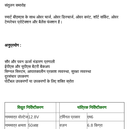
संतुलन समारोह
स्मार्ट बीएमएस के साथ ओवर चार्ज, ओवर डिस्चार्ज, ओवर करंट, शॉर्ट सर्किट, ओवर
टेम्परेचर प्रोटेक्शन और बैलेंस फंक्शन है।
अनुप्रयोग :
सौर और पवन ऊर्जा भंडारण प्रणाली
ईपीएस और यूपीएस बैटरी बैकअप
सिग्नल सिस्टम, आपातकालीन प्रकाश व्यवस्था, सुरक्षा व्यवस्था
दूरसंचार उपकरण
पोर्टेबल उपकरणों या उपकरणों के लिए शक्ति स्रोत
विद्युत निर्दिष्टीकरण
यांत्रिक निर्दिष्टीकरण
नाममात्र वोल्टेज
12.8V
टर्मिनल प्रकार
एम6
नाममात्र क्षमता
50आह
वज़न
6.8 किग्रा