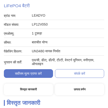
LiFePO4 बैटरी
LEADYO
ब्रांड नाम:
LP12V050
मॉडल संख्या:
1 टुकड़ा
एमओक्यू:
बातचीत योग्य
कीमत:
UN3480 मानक निर्यात
पैकेजिंग विवरण:
एल/सी, डी/ए, डी/पी, टी/टी, वेस्टर्न यूनियन, मनीग्राम,
भुगतान की शर्तें:
ऑनलाइन
सर्वोत्तम मूल्य प्राप्त करें
संपर्क करें
विस्तृत जानकारी
उत्पाद वर्णन
विस्तृत जानकारी