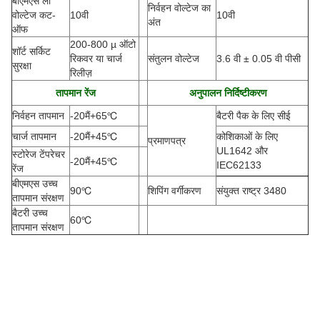
बीएमएस लो
निर्वहन वोल्टेज का
वोल्टेज कट-
10वी
10वी
अंत
ऑफ
200-800 µ ऑटो
शॉर्ट सर्किट
रिकवर या चार्ज
संतुलन वोल्टेज
3.6 वी ± 0.05 वी पीसी
सुरक्षा
रिलीज़
तापमान रेंज
अनुपालन निर्दिष्टीकरण
निर्वहन तापमान
-20
मैं
+65
℃
बैटरी पैक के लिए सीई
चार्ज तापमान
-20
मैं
+45
℃
कोशिकाओं के लिए
प्रमाणपत्र
UL1642 और
स्टोरेज टेंपरेचर
-20
मैं
+45
℃
IEC62133
रेंज
बीएमएस उच्च
90
℃
शिपिंग वर्गीकरण
संयुक्त राष्ट्र 3480
तापमान संरक्षण
बैटरी उच्च
60
℃
तापमान संरक्षण