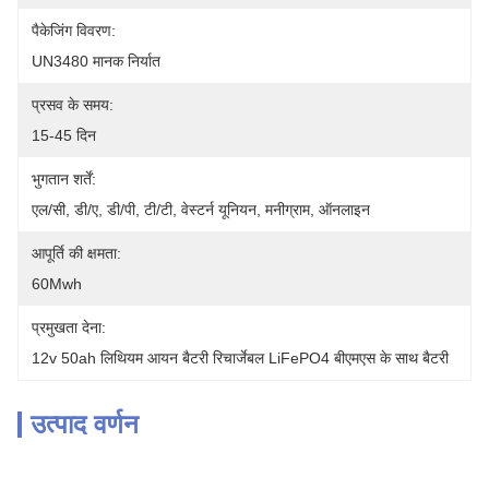
पैकेजिंग विवरण:
UN3480 मानक निर्यात
प्रसव के समय:
15-45 दिन
भुगतान शर्तें:
एल/सी, डी/ए, डी/पी, टी/टी, वेस्टर्न यूनियन, मनीग्राम, ऑनलाइन
आपूर्ति की क्षमता:
60Mwh
प्रमुखता देना:
12v 50ah लिथियम आयन बैटरी रिचार्जेबल LiFePO4 बीएमएस के साथ बैटरी
उत्पाद वर्णन