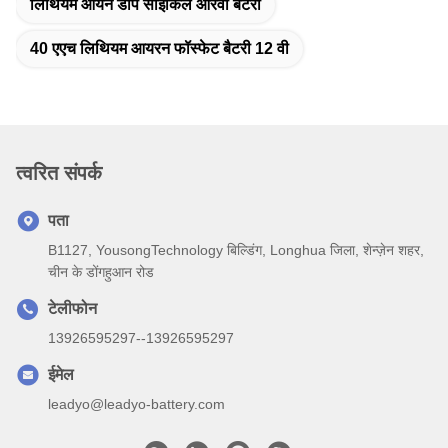
लिथियम आयन डीप साइकिल आरवी बैटरी
40 एएच लिथियम आयरन फॉस्फेट बैटरी 12 वी
त्वरित संपर्क
पता
B1127, YousongTechnology बिल्डिंग, Longhua जिला, शेन्ज़ेन शहर,
चीन के डोंगहुआन रोड
टेलीफोन
13926595297--13926595297
ईमेल
leadyo@leadyo-battery.com