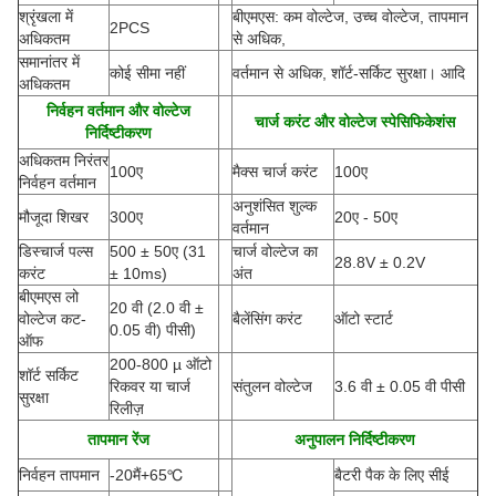
श्रृंखला में
बीएमएस: कम वोल्टेज, उच्च वोल्टेज, तापमान
2PCS
अधिकतम
से अधिक,
समानांतर में
कोई सीमा नहीं
वर्तमान से अधिक, शॉर्ट-सर्किट सुरक्षा। आदि
अधिकतम
निर्वहन वर्तमान और वोल्टेज
चार्ज करंट और वोल्टेज स्पेसिफिकेशंस
निर्दिष्टीकरण
अधिकतम निरंतर
100ए
मैक्स चार्ज करंट
100ए
निर्वहन वर्तमान
अनुशंसित शुल्क
मौजूदा शिखर
300ए
20ए - 50ए
वर्तमान
डिस्चार्ज पल्स
500 ± 50ए
(
31
चार्ज वोल्टेज का
28.8V ± 0.2V
करंट
± 10ms)
अंत
बीएमएस लो
20 वी (2.0 वी ±
वोल्टेज कट-
बैलेंसिंग करंट
ऑटो स्टार्ट
0.05 वी) पीसी)
ऑफ
200-800 µ ऑटो
शॉर्ट सर्किट
रिकवर या चार्ज
संतुलन वोल्टेज
3.6 वी ± 0.05 वी पीसी
सुरक्षा
रिलीज़
तापमान रेंज
अनुपालन निर्दिष्टीकरण
निर्वहन तापमान
-20
मैं
+65
℃
बैटरी पैक के लिए सीई