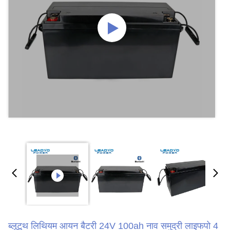
ब्लूटूथ लिथियम आयन बैटरी 24V 100ah नाव समुद्री लाइफपो 4