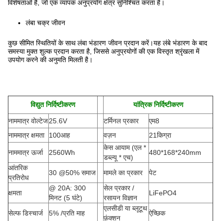
विशेषताओं है, जो एक व्यापक अनुप्रयोग क्षेत्र सुनिश्चित करता है।
लंबा चक्र जीवन
कुछ सीमित स्थितियों के साथ लंबा भंडारण जीवन प्रदान करें।यह लंबे भंडारण के बाद
समस्या मुक्त शुल्क प्रदान करता है, जिससे अनुप्रयोगों की एक विस्तृत श्रृंखला में
उपयोग करने की अनुमति मिलती है।
विद्युत निर्दिष्टीकरण
यांत्रिक निर्दिष्टीकरण
नाममात्र वोल्टेज
25.6V
टर्मिनल प्रकार
एम8
नाममात्र क्षमता
100आह
वज़न
21किग्रा
केस आयाम (एल *
नाममात्र ऊर्जा
2560Wh
480*168*240mm
डब्ल्यू * एच
)
आंतरिक
30 @50% समाज
मामले का प्रकार
पेट
प्रतिरोध
@ 20A: 300
सेल प्रकार /
क्षमता
LiFePO4
मिनट (5 घंटे)
रसायन विज्ञान
एलसीडी या ब्लूटूथ
सेल्फ डिस्चार्ज
5% /प्रति माह
ऐच्छिक
फ़ंक्शन