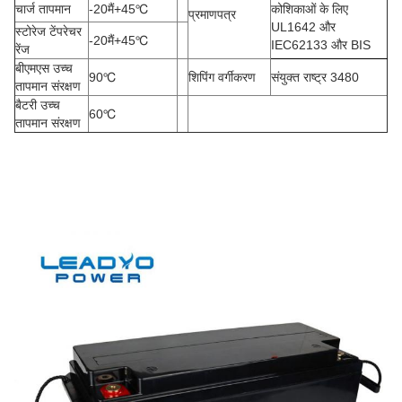
चार्ज तापमान
-20
मैं
+45
℃
कोशिकाओं के लिए
प्रमाणपत्र
UL1642 और
स्टोरेज टेंपरेचर
-20
मैं
+45
℃
IEC62133 और BIS
रेंज
बीएमएस उच्च
90
℃
शिपिंग वर्गीकरण
संयुक्त राष्ट्र 3480
तापमान संरक्षण
बैटरी उच्च
60
℃
तापमान संरक्षण