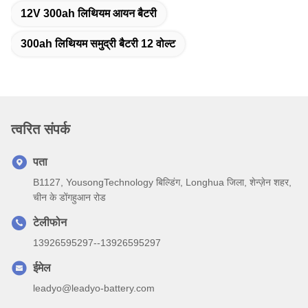
12V 300ah लिथियम आयन बैटरी
300ah लिथियम समुद्री बैटरी 12 वोल्ट
त्वरित संपर्क
पता
B1127, YousongTechnology बिल्डिंग, Longhua जिला, शेन्ज़ेन शहर,
चीन के डोंगहुआन रोड
टेलीफोन
13926595297--13926595297
ईमेल
leadyo@leadyo-battery.com