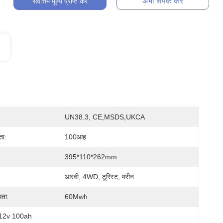
अभी संपर्क करें
सर्वोत्तम मूल्य प्राप्त करें
UN38.3, CE,MSDS,UKCA
ता:
100आह
395*110*262mm
आरवी, 4WD, टूरिस्ट, मरीन
मता:
60Mwh
व 12v 100ah