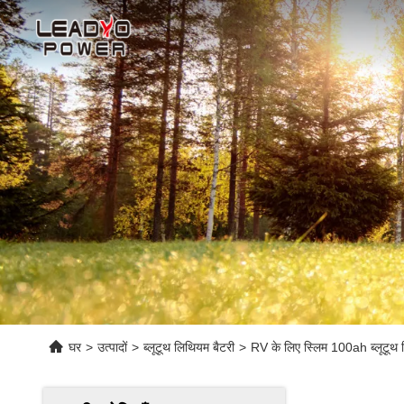
घर
>
उत्पादों
>
ब्लूटूथ लिथियम बैटरी
>
RV के लिए स्लिम 100ah ब्लूटू