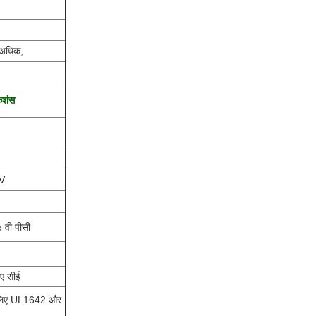
े अधिक,
ेशंस
2V
 वी पीसी
िए सीई
 लिए UL1642 और