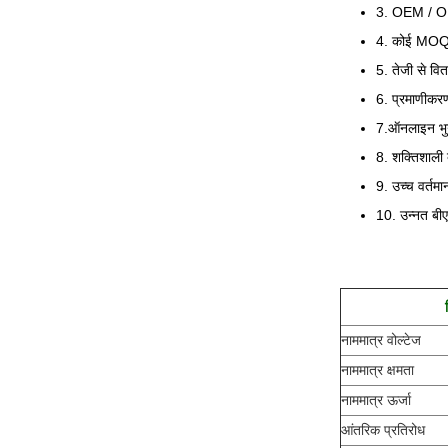
3. OEM / ODM
4. कोई MOQ 
5. तेजी से व
6. प्रमाणीकरण
7.ऑनलाइन भु
8. शक्तिशाली ब
9. उच्च वर्तमा
10. उन्नत बीए
नाममात्र वोल्टेज
नाममात्र क्षमता
नाममात्र ऊर्जा
आंतरिक प्रतिरोध