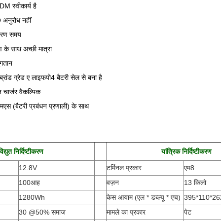
 स्वीकार्य है
अनुरोध नहीं
ितरण समय
 के साथ अच्छी मात्रा
गतान
्रांड ग्रेड ए लाइफपो4 बैटरी सेल से बना है
न चार्जर वैकल्पिक
मएस (बैटरी प्रबंधन प्रणाली) के साथ
विद्युत निर्दिष्टीकरण
यांत्रिक निर्दिष्टीकरण
12.8V
टर्मिनल प्रकार
एम8
100आह
वज़न
13 किलो
1280Wh
केस आयाम (एल * डब्ल्यू * एच
)
395*110*2
30 @50% समाज
मामले का प्रकार
पेट