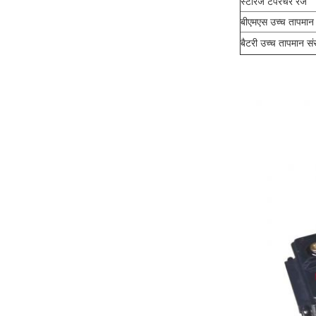
स्टोरेज टेंपरेचर रेंज
बीएमएस उच्च तापमान 
बैटरी उच्च तापमान संर