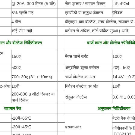
@ 20A: 300 मिनट (5 घंटे)
सेल प्रकार / रसायन विज्ञान
LiFePO4
5% /प्रति माह
एलसीडी या ब्लूटूथ फ़ंक्शन
ऐच्छिक
4 पीस
बीएमएस: कम वोल्टेज, उच्च वोल्टेज, तापमान स
कोई सीमा नहीं
वर्तमान से अधिक, शॉर्ट-सर्किट सुरक्षा। आदि
तमान और वोल्टेज निर्दिष्टीकरण
चार्ज करंट और वोल्टेज स्पेसिफिक
हन
150ए
मैक्स चार्ज करंट
100ए
500ए
अनुशंसित शुल्क वर्तमान
20ए - 50ए
700±30ए
(
31 ± 10ms)
चार्ज वोल्टेज का अंत
14.4V ± 0.
 कट-ऑफ
10वी
निर्वहन वोल्टेज का अंत
10वी
200-800 µ ऑटो रिकवर या
संतुलन वोल्टेज
3.6 वी ± 0.05
चार्ज रिलीज़
तापमान रेंज
अनुपालन निर्दिष्टीकरण
-20
मैं
+65
℃
बैटरी पैक के ल
-20
मैं
+45
℃
प्रमाणपत्र
कोशिकाओं के
IEC62133