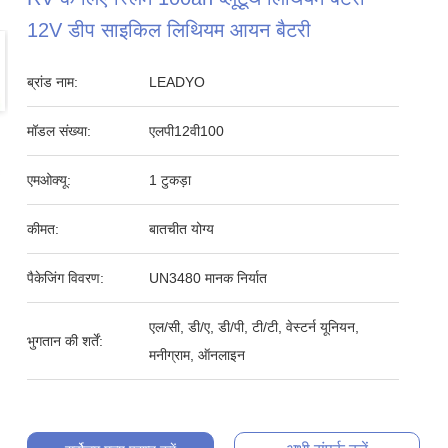
12V डीप साइकिल लिथियम आयन बैटरी
ब्रांड नाम:
LEADYO
मॉडल संख्या:
एलपी12वी100
एमओक्यू:
1 टुकड़ा
कीमत:
बातचीत योग्य
पैकेजिंग विवरण:
UN3480 मानक निर्यात
एल/सी, डी/ए, डी/पी, टी/टी, वेस्टर्न यूनियन,
भुगतान की शर्तें:
मनीग्राम, ऑनलाइन