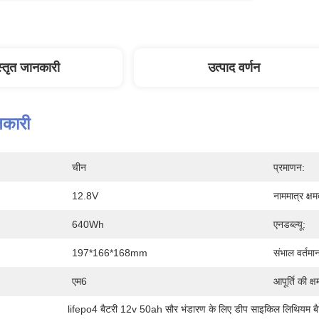
स्तृत जानकारी
उत्पाद वर्णन
नकारी
चीन
प्रमाणन:
12.8V
नाममात्र क्षम
640Wh
एनडब्ल्यू:
197*166*168mm
संभाल वर्तमा
एम6
आपूर्ति की क्ष
lifepo4 बैटरी 12v 50ah सौर भंडारण के लिए डीप साइकिल लिथियम बै