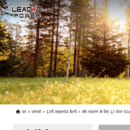
घर
>
उत्पादों
>
12वी लाइफपो4 बैटरी
>
सौर भंडारण के लिए 12 वोल्ट 5