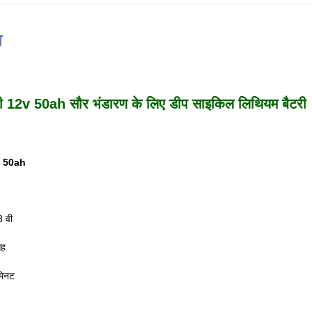
न
ी 12v 50ah सौर भंडारण के लिए डीप साइकिल लिथियम बैटरी
v 50ah
8 वी
आह
मिनट