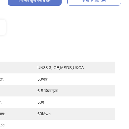
अभी संपर्क करें
सर्वोत्तम मूल्य प्राप्त करें
UN38.3, CE,MSDS,UKCA
ता:
50आह
6.5 किलोग्राम
न:
50ए
मता:
60Mwh
टरी