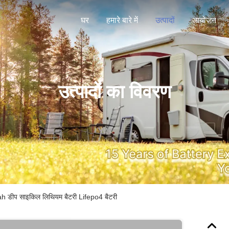
घर
हमारे बारे में
उत्पादों
आयोजन
उत्पादों का विवरण
0ah डीप साइकिल लिथियम बैटरी Lifepo4 बैटरी