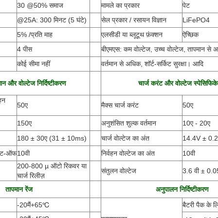
30 @50% समाज
मामले का प्रकार
पेट
@25A: 300 मिनट (5 घंटे)
सेल प्रकार / रसायन विज्ञान
LiFePO4
5% /प्रति माह
एलसीडी या ब्लूटूथ फ़ंक्शन
ऐच्छिक
4 पीस
बीएमएस: कम वोल्टेज, उच्च वोल्टेज, तापमान से 
कोई सीमा नहीं
वर्तमान से अधिक, शॉर्ट-सर्किट सुरक्षा। आदि
मान और वोल्टेज निर्दिष्टीकरण
चार्ज करंट और वोल्टेज स्पेसिफिक
हन
50ए
मैक्स चार्ज करंट
50ए
150ए
अनुशंसित शुल्क वर्तमान
10ए - 20ए
180 ± 30ए
(
31 ± 10ms)
चार्ज वोल्टेज का अंत
14.4V ± 0.
 कट-ऑफ
10वी
निर्वहन वोल्टेज का अंत
10वी
200-800 µ ऑटो रिकवर या
संतुलन वोल्टेज
3.6 वी ± 0.0
चार्ज रिलीज़
तापमान रेंज
अनुपालन निर्दिष्टीकरण
-20
मैं
+65
℃
बैटरी पैक के ल