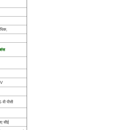
अधिक,
ेशंस
2V
5 वी पीसी
िए सीई