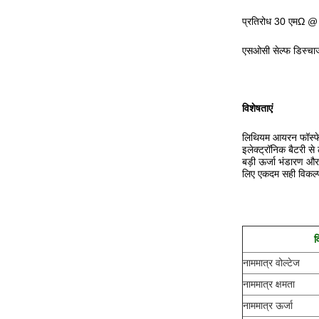
प्रतिरोध 30 एमΩ 
एसओसी सेल्फ डिस्चार
विशेषताएं
लिथियम आयरन फॉस्फेट ब
इलेक्ट्रॉनिक बैटरी स
बड़ी ऊर्जा भंडारण औ
लिए एकदम सही विकल्प
व
नाममात्र वोल्टेज
नाममात्र क्षमता
नाममात्र ऊर्जा