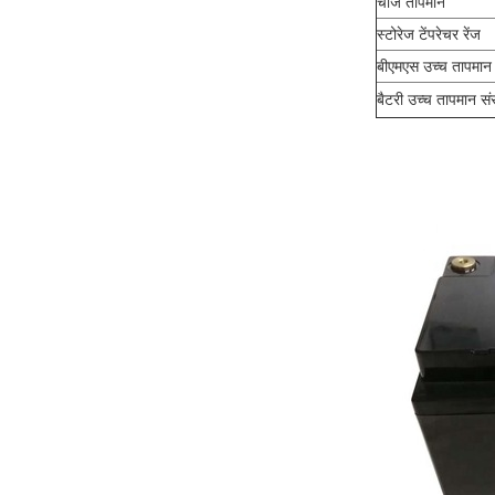
चार्ज तापमान
स्टोरेज टेंपरेचर रेंज
बीएमएस उच्च तापमान 
बैटरी उच्च तापमान संर