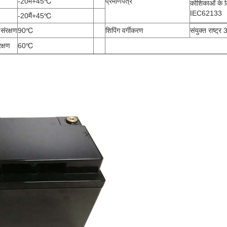
-20
मैं
+45
℃
प्रमाणपत्र
कोशिकाओं के
IEC62133
-20
मैं
+45
℃
संरक्षण
90
℃
शिपिंग वर्गीकरण
संयुक्त राष्ट्
क्षण
60
℃