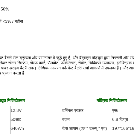
@ 50%
्ज <3% / महीना
ैटरी सेल श्रृंखला और समानांतर में जुड़े हुए हैं, और बीएमएस मॉड्यूल द्वारा निगरानी और संरक्ष
े लेकर सोलर सिस्टम, गोल्फ कार्ट, सेलबोट, फोर्कलिफ्ट, रोबोट, चिकित्सा उपकरण, इलेक्ट्रिक 
र पावर ड्राइव बैटरी तक। लिथियम आयरन फॉस्फेट बैटरी सभी आकारों में उपलब्ध हैं। और आ
 प्रदान करता है।
िद्युत निर्दिष्टीकरण
यांत्रिक निर्दिष्टीकरण
12.8V
टर्मिनल प्रकार
एम6
50आह
वज़न
6.8 किग्रा
640Wh
केस आयाम (एल * डब्ल्यू * एच
)
197*166*