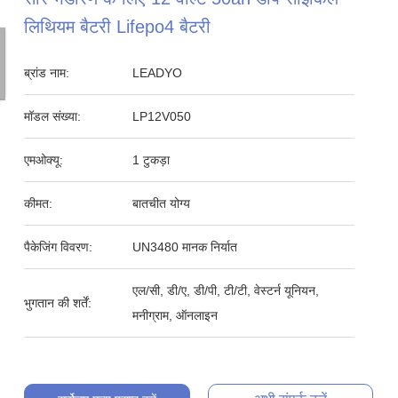
लिथियम बैटरी Lifepo4 बैटरी
ब्रांड नाम:
LEADYO
मॉडल संख्या:
LP12V050
एमओक्यू:
1 टुकड़ा
कीमत:
बातचीत योग्य
पैकेजिंग विवरण:
UN3480 मानक निर्यात
एल/सी, डी/ए, डी/पी, टी/टी, वेस्टर्न यूनियन,
भुगतान की शर्तें:
मनीग्राम, ऑनलाइन