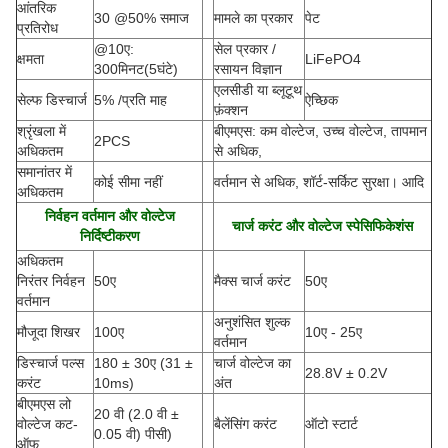
आंतरिक
30 @50% समाज
मामले का प्रकार
पेट
प्रतिरोध
@10ए:
सेल प्रकार /
क्षमता
LiFePO4
300मिनट(5घंटे)
रसायन विज्ञान
एलसीडी या ब्लूटूथ
सेल्फ डिस्चार्ज
5% /प्रति माह
ऐच्छिक
फ़ंक्शन
श्रृंखला में
बीएमएस: कम वोल्टेज, उच्च वोल्टेज, तापमान
2PCS
अधिकतम
से अधिक,
समानांतर में
कोई सीमा नहीं
वर्तमान से अधिक, शॉर्ट-सर्किट सुरक्षा। आदि
अधिकतम
निर्वहन वर्तमान और वोल्टेज
चार्ज करंट और वोल्टेज स्पेसिफिकेशंस
निर्दिष्टीकरण
अधिकतम
निरंतर निर्वहन
50ए
मैक्स चार्ज करंट
50ए
वर्तमान
अनुशंसित शुल्क
मौजूदा शिखर
100ए
10ए - 25ए
वर्तमान
डिस्चार्ज पल्स
180 ± 30ए
(
31 ±
चार्ज वोल्टेज का
28.8V ± 0.2V
करंट
10ms)
अंत
बीएमएस लो
20 वी (2.0 वी ±
वोल्टेज कट-
बैलेंसिंग करंट
ऑटो स्टार्ट
0.05 वी) पीसी)
ऑफ