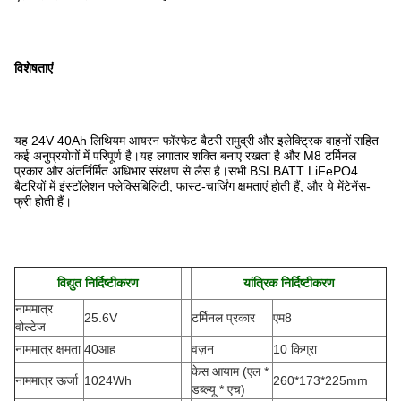
विशेषताएं
यह 24V 40Ah लिथियम आयरन फॉस्फेट बैटरी समुद्री और इलेक्ट्रिक वाहनों सहित
कई अनुप्रयोगों में परिपूर्ण है।यह लगातार शक्ति बनाए रखता है और M8 टर्मिनल
प्रकार और अंतर्निर्मित अधिभार संरक्षण से लैस है।सभी BSLBATT LiFePO4
बैटरियों में इंस्टॉलेशन फ्लेक्सिबिलिटी, फास्ट-चार्जिंग क्षमताएं होती हैं, और ये मेंटेनेंस-
फ्री होती हैं।
विद्युत निर्दिष्टीकरण
यांत्रिक निर्दिष्टीकरण
नाममात्र
25.6V
टर्मिनल प्रकार
एम8
वोल्टेज
नाममात्र क्षमता
40आह
वज़न
10 किग्रा
केस आयाम (एल *
नाममात्र ऊर्जा
1024Wh
260*173*225mm
डब्ल्यू * एच
)