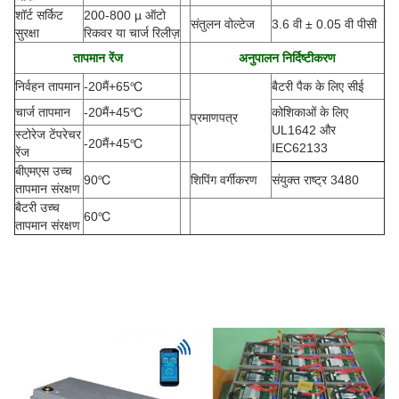
शॉर्ट सर्किट
200-800 µ ऑटो
संतुलन वोल्टेज
3.6 वी ± 0.05 वी पीसी
सुरक्षा
रिकवर या चार्ज रिलीज़
तापमान रेंज
अनुपालन निर्दिष्टीकरण
निर्वहन तापमान
-20
मैं
+65
℃
बैटरी पैक के लिए सीई
चार्ज तापमान
-20
मैं
+45
℃
कोशिकाओं के लिए
प्रमाणपत्र
UL1642 और
स्टोरेज टेंपरेचर
-20
मैं
+45
℃
IEC62133
रेंज
बीएमएस उच्च
90
℃
शिपिंग वर्गीकरण
संयुक्त राष्ट्र 3480
तापमान संरक्षण
बैटरी उच्च
60
℃
तापमान संरक्षण