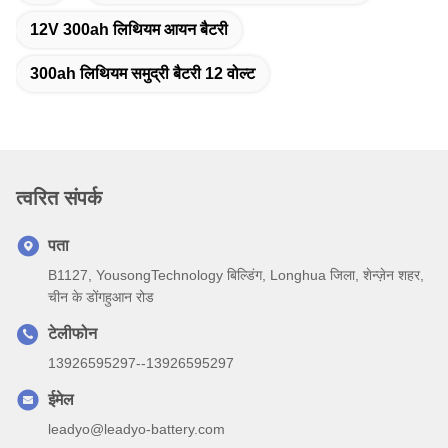
12V 300ah लिथियम आयन बैटरी
300ah लिथियम समुद्री बैटरी 12 वोल्ट
त्वरित संपर्क
पता
B1127, YousongTechnology बिल्डिंग, Longhua जिला, शेन्ज़ेन शहर,
चीन के डोंगहुआन रोड
टेलीफोन
13926595297--13926595297
ईमेल
leadyo@leadyo-battery.com