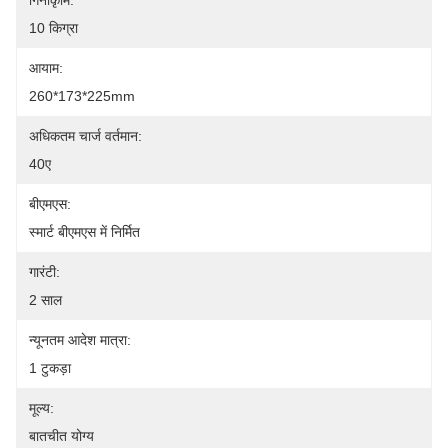
गिनीकृमि:
10 किग्रा
आयाम:
260*173*225mm
अधिकतम चार्ज वर्तमान:
40ए
बीएमएस:
स्मार्ट बीएमएस में निर्मित
गारंटी:
2 साल
न्यूनतम आदेश मात्रा:
1 टुकड़ा
मूल्य:
बातचीत योग्य