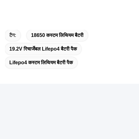
टैग:
18650 कस्टम लिथियम बैटरी
19.2V रिचार्जेबल Lifepo4 बैटरी पैक
Lifepo4 कस्टम लिथियम बैटरी पैक
त्वरित संपर्क
पता
B1127, YousongTechnology बिल्डिंग, Longhua जिला, शेन्ज़ेन शहर,
चीन के डोंगहुआन रोड