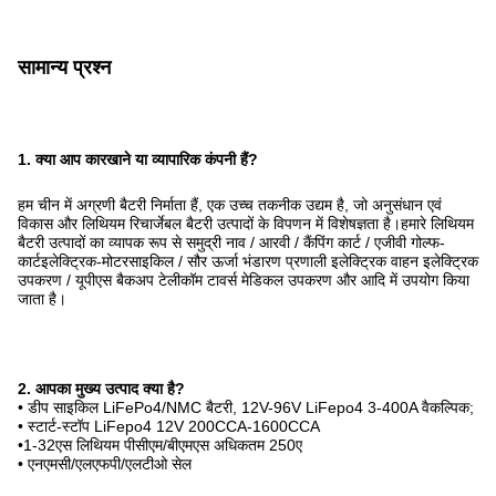
सामान्य प्रश्न
1. क्या आप कारखाने या व्यापारिक कंपनी हैं?
हम चीन में अग्रणी बैटरी निर्माता हैं, एक उच्च तकनीक उद्यम है, जो अनुसंधान एवं
विकास और लिथियम रिचार्जेबल बैटरी उत्पादों के विपणन में विशेषज्ञता है।हमारे लिथियम
बैटरी उत्पादों का व्यापक रूप से समुद्री नाव / आरवी / कैंपिंग कार्ट / एजीवी गोल्फ-
कार्टइलेक्ट्रिक-मोटरसाइकिल / सौर ऊर्जा भंडारण प्रणाली इलेक्ट्रिक वाहन इलेक्ट्रिक
उपकरण / यूपीएस बैकअप टेलीकॉम टावर्स मेडिकल उपकरण और आदि में उपयोग किया
जाता है।
2. आपका मुख्य उत्पाद क्या है?
• डीप साइकिल LiFePo4/NMC बैटरी, 12V-96V LiFepo4 3-400A वैकल्पिक;
• स्टार्ट-स्टॉप LiFepo4 12V 200CCA-1600CCA
•1-32एस लिथियम पीसीएम/बीएमएस अधिकतम 250ए
• एनएमसी/एलएफपी/एलटीओ सेल