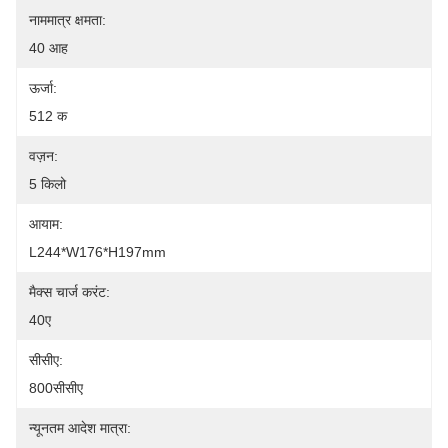
नाममात्र क्षमता:
40 आह
ऊर्जा:
512 क
वज़न:
5 किलो
आयाम:
L244*W176*H197mm
मैक्स चार्ज करंट:
40ए
सीसीए:
800सीसीए
न्यूनतम आदेश मात्रा: