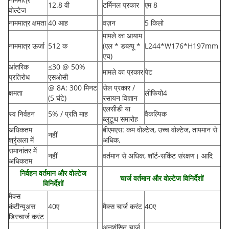
12.8 वी
टर्मिनल प्रकार
एम 8
वोल्टेज
नाममात्र क्षमता
40 आह
वज़न
5 किलो
मामले का आयाम
नाममात्र ऊर्जा
512 क
(एल * डब्ल्यू *
L244*W176*H197mm
एच
)
आंतरिक
≤30 @ 50%
मामले का प्रकार
पेट
प्रतिरोध
एसओसी
@ 8A: 300 मिनट
सेल प्रकार /
क्षमता
लीफियो4
(5 घंटे)
रसायन विज्ञान
एलसीडी या
स्व निर्वहन
5% / प्रति माह
वैकल्पिक
ब्लूटूथ समारोह
अधिकतम
बीएमएस: कम वोल्टेज, उच्च वोल्टेज, तापमान से
नहीं
श्रृंखला में
अधिक,
समानांतर में
नहीं
वर्तमान से अधिक, शॉर्ट-सर्किट संरक्षण। आदि
अधिकतम
निर्वहन वर्तमान और वोल्टेज
चार्ज वर्तमान और वोल्टेज विनिर्देशों
विनिर्देशों
मैक्स
कंटीन्यूअस
40ए
मैक्स चार्ज करंट
40ए
डिस्चार्ज करंट
अनुशंसित चार्ज