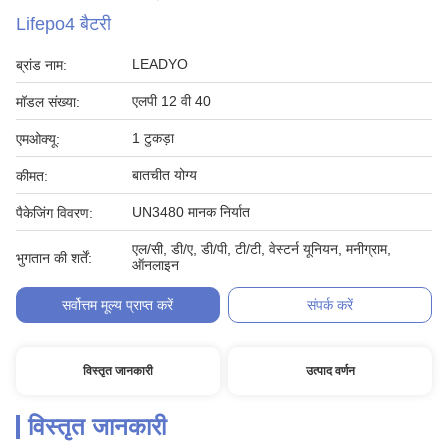
Lifepo4 बैटरी
LEADYO
ब्रांड नाम:
एलपी 12 वी 40
मॉडल संख्या:
1 टुकड़ा
एमओक्यू:
बातचीत योग्य
कीमत:
UN3480 मानक निर्यात
पैकेजिंग विवरण:
एल/सी, डी/ए, डी/पी, टी/टी, वेस्टर्न यूनियन, मनीग्राम,
भुगतान की शर्तें:
ऑनलाइन
सर्वोत्तम मूल्य प्राप्त करें
संपर्क करें
विस्तृत जानकारी
उत्पाद वर्णन
विस्तृत जानकारी