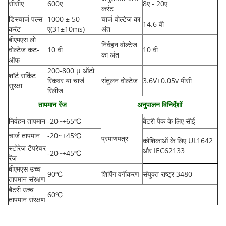
सीसीए
600ए
8ए - 20ए
करंट
डिस्चार्ज पल्स
1000 ± 50
चार्ज वोल्टेज का
14.6 वी
करंट
ए
(
31±10ms)
अंत
बीएमएस लो
निर्वहन वोल्टेज
वोल्टेज कट-
10 वी
10 वी
का अंत
ऑफ
200-800 µ ऑटो
शॉर्ट सर्किट
रिकवर या चार्ज
संतुलन वोल्टेज
3.6V±0.05v पीसी
सुरक्षा
रिलीज
तापमान रेंज
अनुपालन विनिर्देशों
निर्वहन तापमान
-20
~
+65
℃
बैटरी पैक के लिए सीई
चार्ज तापमान
-20
~
+45
℃
प्रमाणपत्र
कोशिकाओं के लिए UL1642
स्टोरेज टेंपरेचर
और IEC62133
-20
~
+45
℃
रेंज
बीएमएस उच्च
90
℃
शिपिंग वर्गीकरण
संयुक्त राष्ट्र 3480
तापमान संरक्षण
बैटरी उच्च
60
℃
तापमान संरक्षण