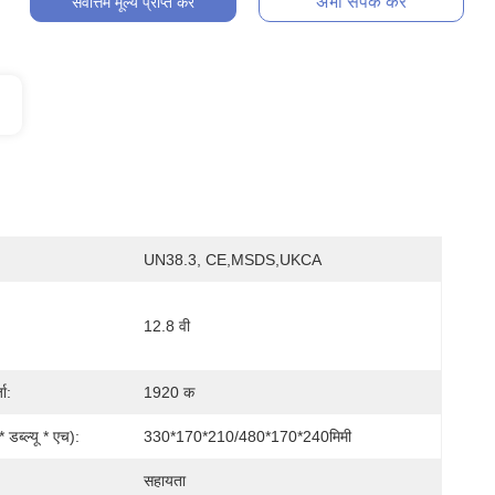
अभी संपर्क करें
सर्वोत्तम मूल्य प्राप्त करें
UN38.3, CE,MSDS,UKCA
12.8 वी
जा:
1920 क
डब्ल्यू * एच):
330*170*210/480*170*240मिमी
सहायता