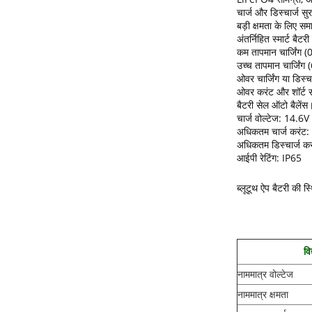
चार्ज और डिस्चार्ज सु
बड़ी क्षमता के लिए समा
अंतर्निहित स्मार्ट बैट
कम तापमान चार्जिंग
उच्च तापमान चार्जिं
ओवर चार्जिंग या डिस्चार
ओवर करंट और शॉर्ट सर
बैटरी सेल ऑटो बैलेंस
चार्ज वोल्टेज: 14.6V
अधिकतम चार्ज करंट:
अधिकतम डिस्चार्ज क
आईपी ​​रेटिंग: IP65
ब्लूटूथ ऐप बैटरी की 
वि
नाममात्र वोल्टेज
नाममात्र क्षमता