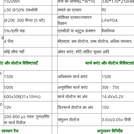
1920Wh
केस का आयाम(L*W*H
)
3
30*170*210/48
≤30 @50% एसओसी
मामले का प्रकार
पेट
कोशिका प्रकार/रसायन
@20ए: 300 मिनट (5 घंटे)
LiFePO4
विज्ञान
5%/प्रति माह
एलसीडी या ब्लूटूथ फ़ंक्शन
वैकल्पिक
में
4 पीस
बीएमएस: कम वोल्टेज, उच्च वोल्टेज, अधिक तापमान,
कोई सीमा नहीं
ओवर करंट, शॉर्ट-सर्किट सुरक्षा आदि
रंट और वोल्टेज विशिष्टताएँ
चार्ज करंट और वोल्टेज विशिष्टताए
न
150ए
अधिकतम चार्ज करंट
150ए
500ए
अनुशंसित चार्ज करंट
30ए - 75ए
600±50ए
(
31±10ms)
चार्ज वोल्टेज का अंत
14.4V±0.2V
कट-
10V
डिस्चार्ज वोल्टेज का अंत
10V
200-800 µs स्वतः पुनर्प्राप्ति
संतुलन वोल्टेज
3.6V±0.05v पीसी
या चार्ज रिलीज़
तापमान रेंज
अनुपालन विनिर्देश