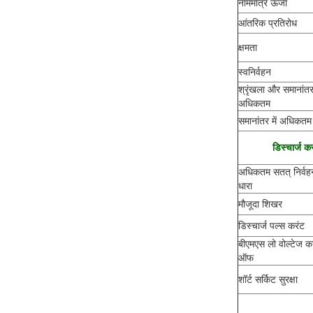
नाममात्र ऊर्जा
आंतरिक प्रतिरोध
क्षमता
स्वनिर्वहन
श्रृंखला और समानांतर 
अधिकतम
समानांतर में अधिकतम
डिस्चार्ज क
अधिकतम सतत् निर्वह
धारा
मौजूदा शिखर
डिस्चार्ज पल्स करंट
बीएमएस लो वोल्टेज 
ऑफ
शॉर्ट सर्किट सुरक्षा