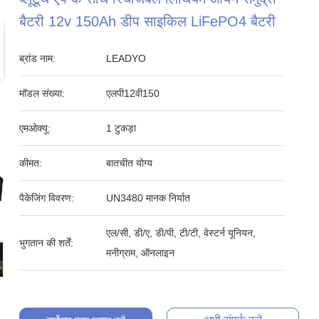
बैटरी 12v 150Ah डीप साइकिल LiFePO4 बैटरी
ब्रांड नाम:
LEADYO
मॉडल संख्या:
एलपी12वी150
एमओक्यू:
1 टुकड़ा
कीमत:
बातचीत योग्य
पैकेजिंग विवरण:
UN3480 मानक निर्यात
एल/सी, डी/ए, डी/पी, टी/टी, वेस्टर्न यूनियन,
भुगतान की शर्तें:
मनीग्राम, ऑनलाइन