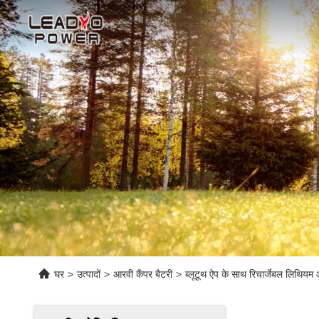
घर
>
उत्पादों
>
आरवी कैंपर बैटरी
>
ब्लूटूथ ऐप के साथ रिचार्जेबल लिथ