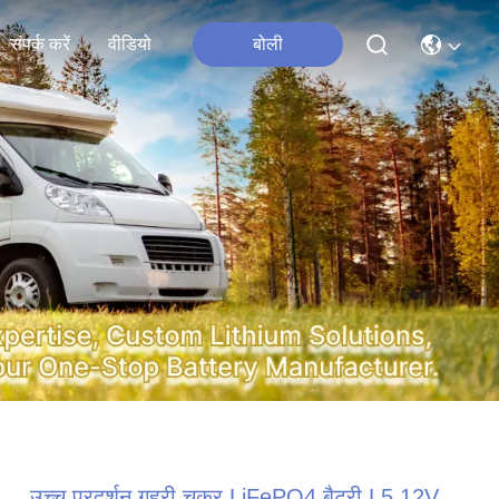
संपर्क करें
वीडियो
बोली
उच्च प्रदर्शन गहरी चक्र LiFePO4 बैटरी L5 12V