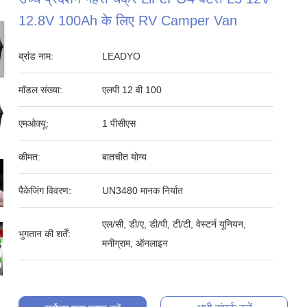
12.8V 100Ah के लिए RV Camper Van
ब्रांड नाम:
LEADYO
मॉडल संख्या:
एलपी 12 वी 100
एमओक्यू:
1 पीसीएस
कीमत:
बातचीत योग्य
पैकेजिंग विवरण:
UN3480 मानक निर्यात
एल/सी, डी/ए, डी/पी, टी/टी, वेस्टर्न यूनियन,
भुगतान की शर्तें:
मनीग्राम, ऑनलाइन