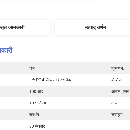
स्तृत जानकारी
उत्पाद वर्णन
नकारी
चीन
प्रमाणन:
LifePO4 लिथियम बैटरी पैक
वोल्टेज:
100 आह
आयाम ((एल * 
10.5 किलो
कार्य:
समर्थन
केवॉर्ड्स:
60 मेगावॉट