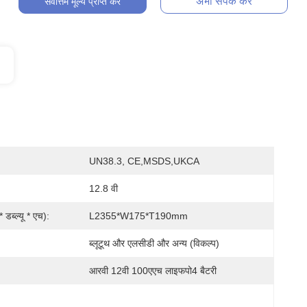
अभी संपर्क करें
सर्वोत्तम मूल्य प्राप्त करें
UN38.3, CE,MSDS,UKCA
12.8 वी
डब्ल्यू * एच):
L2355*W175*T190mm
ब्लूटूथ और एलसीडी और अन्य (विकल्प)
आरवी 12वी 100एएच लाइफपो4 बैटरी