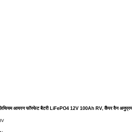
िथियम आयरन फॉस्फेट बैटरी LiFePO4 12V 100Ah RV, कैंपर वैन अनुप्रयोग
.8V