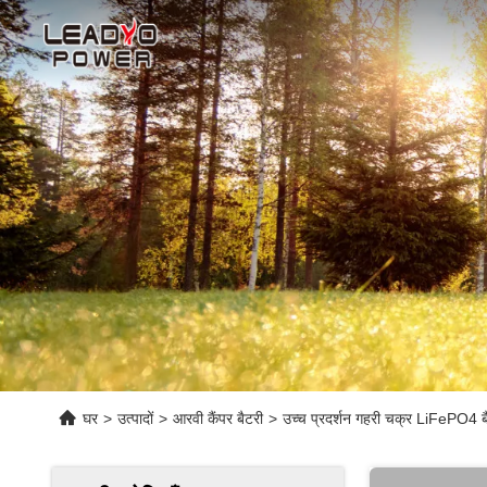
घर
>
उत्पादों
>
आरवी कैंपर बैटरी
>
उच्च प्रदर्शन गहरी चक्र LiFeP