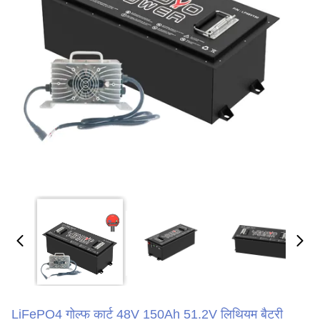
LiFePO4 गोल्फ कार्ट 48V 150Ah 51.2V लिथियम बैटरी