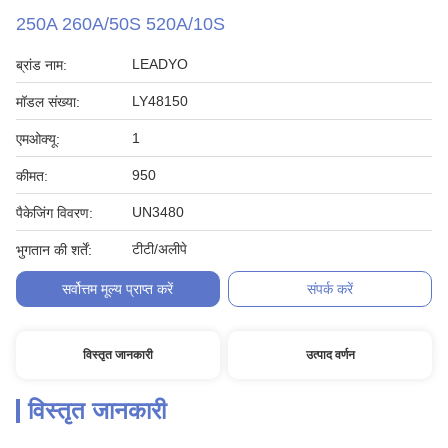
250A 260A/50S 520A/10S
LEADYO
ब्रांड नाम:
LY48150
मॉडल संख्या:
1
एमओक्यू:
950
कीमत:
UN3480
पैकेजिंग विवरण:
टीटी/अलीपे
भुगतान की शर्तें:
सर्वोत्तम मूल्य प्राप्त करें
संपर्क करें
विस्तृत जानकारी
उत्पाद वर्णन
विस्तृत जानकारी