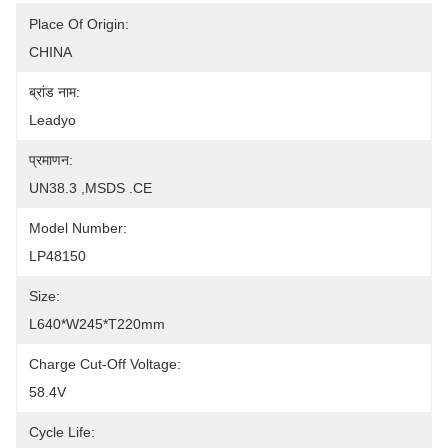
Place Of Origin:
CHINA
ब्रांड नाम:
Leadyo
प्रमाणन:
UN38.3 ,MSDS .CE
Model Number:
LP48150
Size:
L640*W245*T220mm
Charge Cut-Off Voltage:
58.4V
Cycle Life: