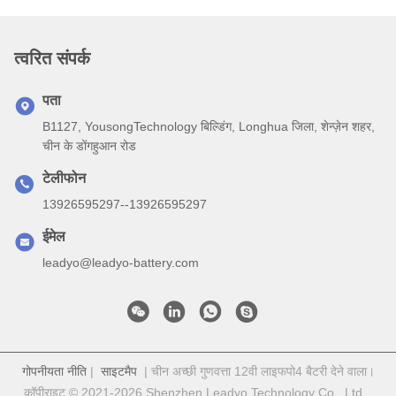
त्वरित संपर्क
पता
B1127, YousongTechnology बिल्डिंग, Longhua जिला, शेन्ज़ेन शहर,
चीन के डोंगहुआन रोड
टेलीफोन
13926595297--13926595297
ईमेल
leadyo@leadyo-battery.com
गोपनीयता नीति
|
साइटमैप
| चीन अच्छी गुणवत्ता 12वी लाइफपो4 बैटरी देने वाला।
कॉपीराइट © 2021-2026 Shenzhen Leadyo Technology Co., Ltd. .