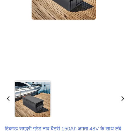
टिकाऊ समुद्री ग्रेड नाव बैटरी 150Ah क्षमता 48V के साथ लंबे