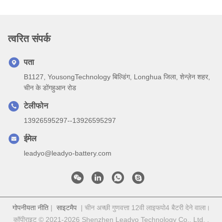
त्वरित संपर्क
पता
B1127, YousongTechnology बिल्डिंग, Longhua जिला, शेन्ज़ेन शहर,
चीन के डोंगहुआन रोड
टेलीफोन
13926595297--13926595297
ईमेल
leadyo@leadyo-battery.com
गोपनीयता नीति
|
साइटमैप
| चीन अच्छी गुणवत्ता 12वी लाइफपो4 बैटरी देने वाला।
कॉपीराइट © 2021-2026 Shenzhen Leadyo Technology Co., Ltd. .