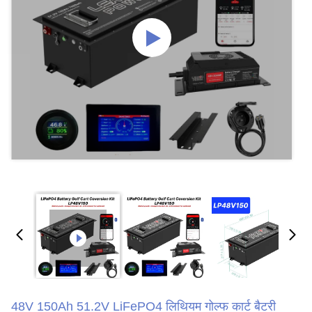
48V 150Ah 51.2V LiFePO4 लिथियम गोल्फ कार्ट बैटरी