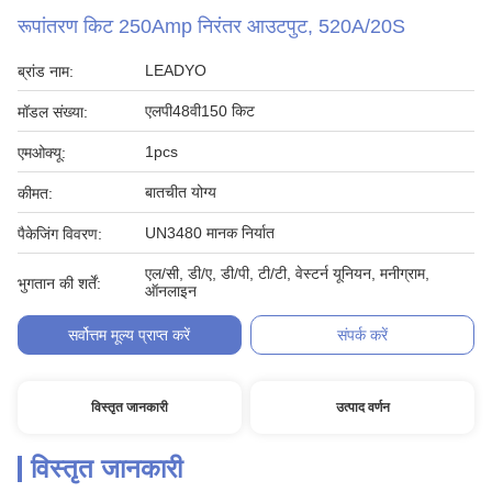
रूपांतरण किट 250Amp निरंतर आउटपुट, 520A/20S
LEADYO
ब्रांड नाम:
एलपी48वी150 किट
मॉडल संख्या:
1pcs
एमओक्यू:
बातचीत योग्य
कीमत:
UN3480 मानक निर्यात
पैकेजिंग विवरण:
एल/सी, डी/ए, डी/पी, टी/टी, वेस्टर्न यूनियन, मनीग्राम,
भुगतान की शर्तें:
ऑनलाइन
सर्वोत्तम मूल्य प्राप्त करें
संपर्क करें
विस्तृत जानकारी
उत्पाद वर्णन
विस्तृत जानकारी