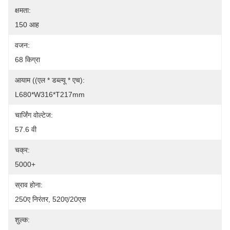
क्षमता:
150 आह
वजन:
68 किग्रा
आयाम ((एल * डब्ल्यू * एच):
L680*W316*T217mm
चार्जिंग वोल्टेज:
57.6 वी
चक्र:
5000+
स्राव होना:
250ए निरंतर, 520ए/20एस
शुल्क: