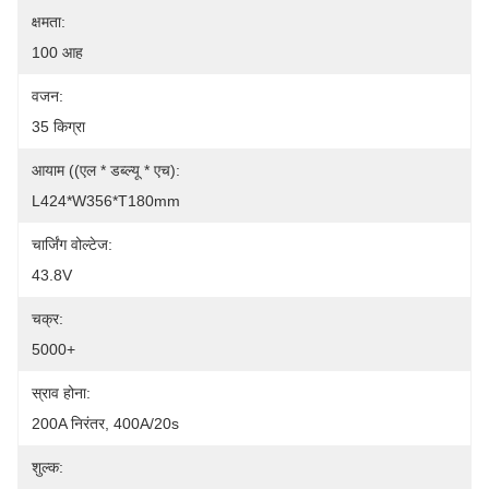
क्षमता:
100 आह
वजन:
35 किग्रा
आयाम ((एल * डब्ल्यू * एच):
L424*W356*T180mm
चार्जिंग वोल्टेज:
43.8V
चक्र:
5000+
स्राव होना:
200A निरंतर, 400A/20s
शुल्क: