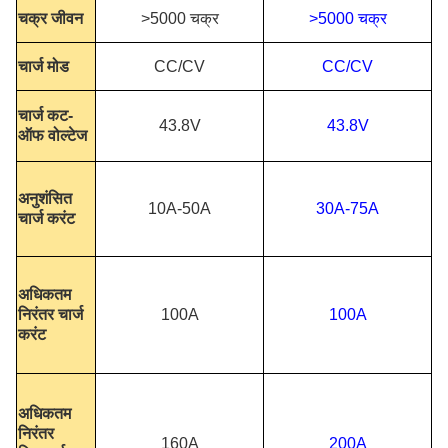
चक्र जीवन
>5000 चक्र
>5000 चक्र
चार्ज मोड
CC/CV
CC/CV
चार्ज कट-
43.8V
43.8V
ऑफ वोल्टेज
अनुशंसित
10A-50A
30A-75A
चार्ज करंट
अधिकतम
निरंतर चार्ज
100A
100A
करंट
अधिकतम
निरंतर
160A
200A