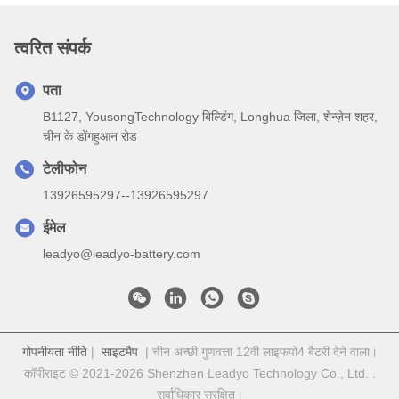
त्वरित संपर्क
पता
B1127, YousongTechnology बिल्डिंग, Longhua जिला, शेन्ज़ेन शहर,
चीन के डोंगहुआन रोड
टेलीफोन
13926595297--13926595297
ईमेल
leadyo@leadyo-battery.com
गोपनीयता नीति
|
साइटमैप
| चीन अच्छी गुणवत्ता 12वी लाइफपो4 बैटरी देने वाला।
कॉपीराइट © 2021-2026 Shenzhen Leadyo Technology Co., Ltd. .
सर्वाधिकार सुरक्षित।