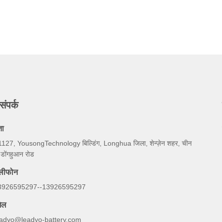
संपर्क
ता
127, YousongTechnology बिल्डिंग, Longhua जिला, शेन्ज़ेन शहर, चीन
 डोंगहुआन रोड
ेलीफोन
3926595297--13926595297
ेल
eadyo@leadyo-battery.com